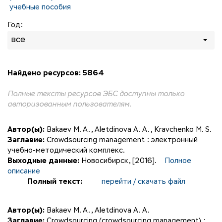
учебные пособия
Год:
все
Найдено ресурсов: 5864
Полные тексты ресурсов ЭБС доступны только
авторизованным пользователям.
Автор(ы):
Bakaev M. A.
,
Aletdinova A. A.
,
Kravchenko M. S.
Заглавие:
Crowdsourcing management : электронный
учебно-методический комплекс.
Выходные данные:
Новосибирск, [2016].
Полное
описание
Полный текст:
перейти / скачать файл
Автор(ы):
Bakaev M. A.
,
Aletdinova A. A.
Заглавие:
Crowdsourcing (сrowdsourcing management) :