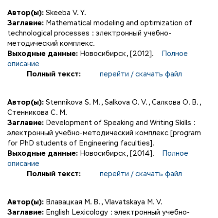
Автор(ы):
Skeeba V. Y.
Заглавие:
Mathematical modeling and optimization of
technological processes : электронный учебно-
методический комплекс.
Выходные данные:
Новосибирск, [2012].
Полное
описание
Полный текст:
перейти / скачать файл
Автор(ы):
Stennikova S. M.
,
Salkova O. V.
,
Салкова О. В.
,
Стенникова С. М.
Заглавие:
Development of Speaking and Writing Skills :
электронный учебно-методический комплекс [program
for PhD students of Engineering faculties].
Выходные данные:
Новосибирск, [2014].
Полное
описание
Полный текст:
перейти / скачать файл
Автор(ы):
Влавацкая М. В.
,
Vlavatskaya M. V.
Заглавие:
English Lexicology : электронный учебно-