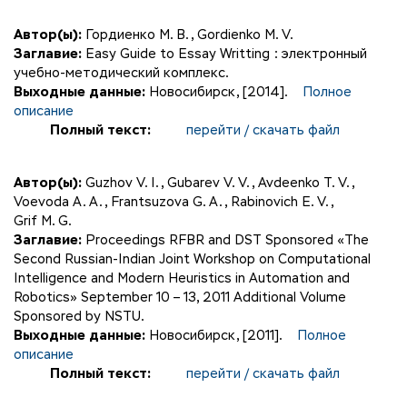
Автор(ы):
Гордиенко М. В.
,
Gordienko M. V.
Заглавие:
Easy Guide to Essay Writting : электронный
учебно-методический комплекс.
Выходные данные:
Новосибирск, [2014].
Полное
описание
Полный текст:
перейти / скачать файл
Автор(ы):
Guzhov V. I.
,
Gubarev V. V.
,
Avdeenko T. V.
,
Voevoda A. A.
,
Frantsuzova G. A.
,
Rabinovich E. V.
,
Grif M. G.
Заглавие:
Proceedings RFBR and DST Sponsored «The
Second Russian-Indian Joint Workshop on Computational
Intelligence and Modern Heuristics in Automation and
Robotics» September 10 – 13, 2011 Additional Volume
Sponsored by NSTU.
Выходные данные:
Новосибирск, [2011].
Полное
описание
Полный текст:
перейти / скачать файл