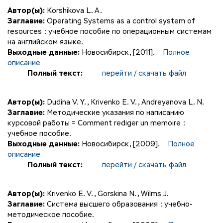
Автор(ы):
Korshikova L. A.
Заглавие:
Operating Systems as a control system of
resources : учебное пособие по операционным системам
на английском языке.
Выходные данные:
Новосибирск, [2011].
Полное
описание
Полный текст:
перейти / скачать файл
Автор(ы):
Dudina V. Y.
,
Krivenko E. V.
,
Andreyanova L. N.
Заглавие:
Методические указания по написанию
курсовой работы = Comment rediger un memoire :
учебное пособие.
Выходные данные:
Новосибирск, [2009].
Полное
описание
Полный текст:
перейти / скачать файл
Автор(ы):
Krivenko E. V.
,
Gorskina N.
,
Wilms J.
Заглавие:
Система высшего образования : учебно-
методическое пособие.