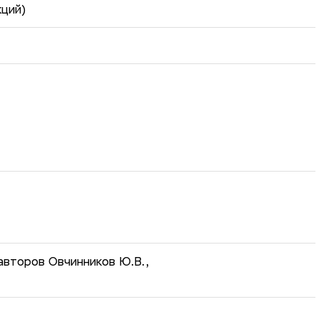
кций)
авторов Овчинников Ю.В.,