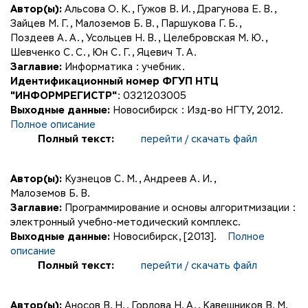
Автор(ы):
Альсова О. К.
,
Гужов В. И.
,
Драгунова Е. В.
,
Зайцев М. Г.
,
Малоземов Б. В.
,
Паршукова Г. Б.
,
Поздеев А. А.
,
Усольцев Н. В.
,
Целебровская М. Ю.
,
Шевченко С. С.
,
Юн С. Г.
,
Яцевич Т. А.
Заглавие:
Информатика : учебник.
Идентификационный номер ФГУП НТЦ
"ИНФОРМРЕГИСТР"
: 0321203005
Выходные данные:
Новосибирск : Изд-во НГТУ, 2012.
Полное описание
Полный текст:
перейти / скачать файл
Автор(ы):
Кузнецов С. М.
,
Андреев А. И.
,
Малоземов Б. В.
Заглавие:
Программирование и основы алгоритмизации :
электронный учебно-методический комплекс.
Выходные данные:
Новосибирск, [2013].
Полное
описание
Полный текст:
перейти / скачать файл
Автор(ы):
Аносов В. Н.
,
Горлова Н. А.
,
Кавешников В. М.