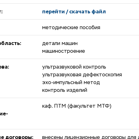
:
перейти / скачать файл
методические пособия
бласть:
детали машин
машиностроение
ова:
ультразвуковой контроль
ультразвуковая дефектоскопия
эхо-импульсный метод
контроль изделий
каф. ПТМ (факультет МТФ)
ие-
е договоры:
внесены лицензионные договоры для а