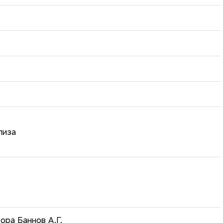
лиза
ора Баннов А.Г.