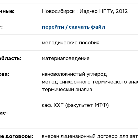
нные:
Новосибирск : Изд-во НГТУ, 2012
:
перейти / скачать файл
методические пособия
бласть:
материаловедение
ова:
нановолокнистый углерод
метод синхронного термического ана
термический анализ
каф. ХХТ (факультет МТФ)
ие-
е договоры:
внесен лицензионный договор для авт