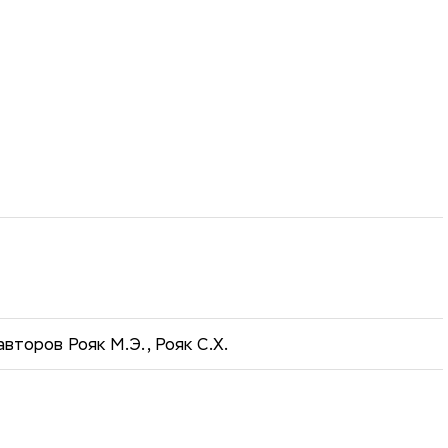
второв Рояк М.Э., Рояк С.Х.