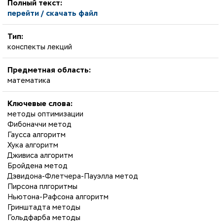
Полный текст:
перейти / скачать файл
Тип:
конспекты лекций
Предметная область:
математика
Ключевые слова:
методы оптимизации
Фибоначчи метод
Гаусса алгоритм
Хука алгоритм
Дживиса алгоритм
Бройдена метод
Дэвидона-Флетчера-Пауэлла метод
Пирсона плгоритмы
Ньютона-Рафсона алгоритм
Гринштадта методы
Гольдфарба методы