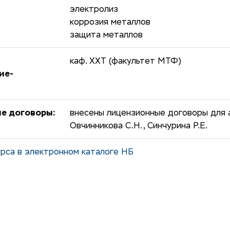
электролиз
коррозия металлов
защита металлов
каф. ХХТ (факультет МТФ)
ие-
е договоры:
внесены лицензионные договоры для а
Овчинникова С.Н., Синчурина Р.Е.
рса в электронном каталоге НБ