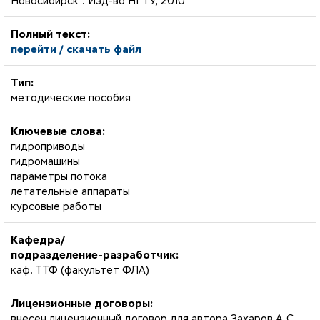
Новосибирск : Изд-во НГТУ, 2010
Полный текст:
перейти / скачать файл
Тип:
методические пособия
Ключевые слова:
гидроприводы
гидромашины
параметры потока
летательные аппараты
курсовые работы
Кафедра/
подразделение-разработчик:
каф. ТТФ (факультет ФЛА)
Лицензионные договоры:
внесен лицензионный договор для автора Захаров А.С.