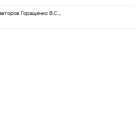
авторов Горащенко В.С.,