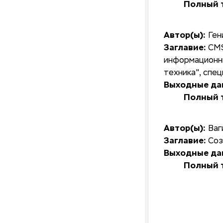
Полный т
Автор(ы):
Ген
Заглавие:
CMS
информационн
техника", спе
Выходные да
Полный т
Автор(ы):
Ваг
Заглавие:
Соз
Выходные да
Полный т