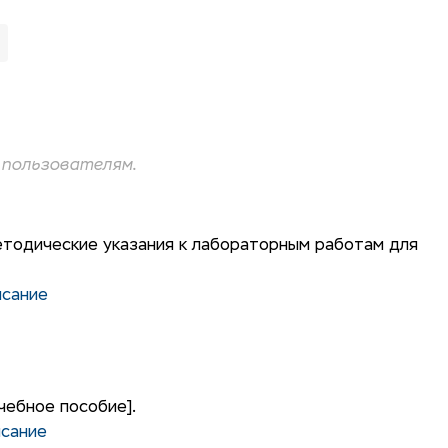
пользователям.
етодические указания к лабораторным работам для
исание
чебное пособие].
исание