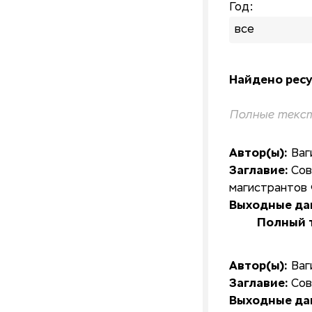
Год:
все
Найдено ресу
Полные текст
Автор(ы):
Ваг
Заглавие:
Сов
магистрантов
Выходные да
Полный т
Автор(ы):
Ваг
Заглавие:
Сов
Выходные да