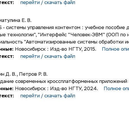
екст:
перейти / скачать файл
иатулина Е. В.
 - системы управления контентом : учебное пособие 
ые технологии", "Интерфейс "Человек-ЭВМ" (ООП по 
циальность "Автоматизированные системы обработки и
нные:
Новосибирск : Изд-во НГТУ, 2015.
Полное опи
екст:
перейти / скачать файл
ин Д. В.
,
Петров Р. В.
дание современных кроссплатформенных приложений н
нные:
Новосибирск : Изд-во НГТУ, 2024.
Полное оп
екст:
перейти / скачать файл