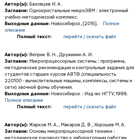
Автор(ы):
Баховцев И. А.
Заглавие:
Однокристальные микроЭВМ : электронный
учебно-методический комплекс.
Выходные данные:
Новосибирск, [2015].
Полное
описание
Полный текст:
перейти / скачать файл
Автор(ы):
Веприк В. Н.
,
Дружинин А. И.
Заглавие:
Микропроцессорные системы : программа,
методические рекомендации и контрольные задания для
студентов старших курсов АВТФ (специальность
220100 - вычислительные машины, комплексы, системы и
сети) заочной фомы обучения.
Выходные данные:
Новосибирск : Изд-во НГТУ, 1999.
Полное описание
Полный текст:
перейти / скачать файл
Автор(ы):
Жарков М. А.
,
Макаров Д. В.
,
Хорошев М. А.
Заглавие:
Основы микропроцессорной техники :
методическое руководство к лабораторным работам