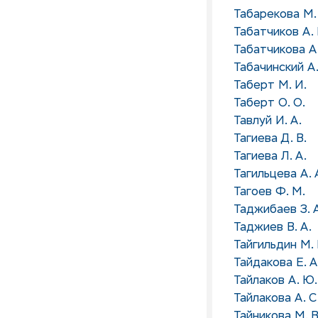
Табарекова М.
Табатчиков А.
Табатчикова А.
Табачинский А.
Таберт М. И.
Таберт О. О.
Тавлуй И. А.
Тагиева Д. В.
Тагиева Л. А.
Тагильцева А. 
Тагоев Ф. М.
Таджибаев З. 
Таджиев В. А.
Тайгильдин М. 
Тайдакова Е. А
Тайлаков А. Ю.
Тайлакова А. С
Тайникова М. В