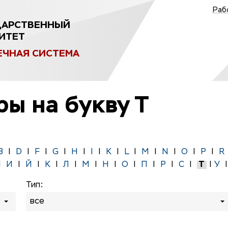
Раб
ДАРСТВЕННЫЙ
ИТЕТ
ЕЧНАЯ СИСТЕМА
ры на букву Т
B
|
D
|
F
|
G
|
H
|
I
|
K
|
L
|
M
|
N
|
O
|
P
|
R
|
И
|
Й
|
К
|
Л
|
М
|
Н
|
О
|
П
|
Р
|
С
|
Т
|
У
Тип:
все