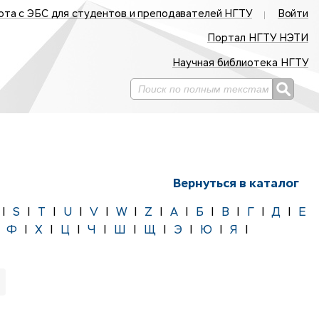
ота с ЭБС для студентов и преподавателей НГТУ
Войти
Портал НГТУ НЭТИ
Научная библиотека НГТУ
Вернуться в каталог
|
S
|
T
|
U
|
V
|
W
|
Z
|
А
|
Б
|
В
|
Г
|
Д
|
Е
|
Ф
|
Х
|
Ц
|
Ч
|
Ш
|
Щ
|
Э
|
Ю
|
Я
|