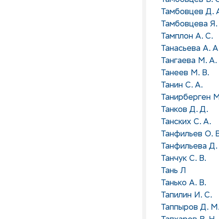
Тамбовцев В. С
Тамбовцев Д. 
Тамбовцева Я. 
Тамплон А. С.
Танасьева А. А
Тангаева М. А.
Танеев М. В.
Танин С. А.
Танирберген М
Танков Д. Д.
Танских С. А.
Танфильев О. В
Танфильева Д. 
Танчук С. В.
Тань Л
Танько А. В.
Тапилин И. С.
Таппыров Д. М