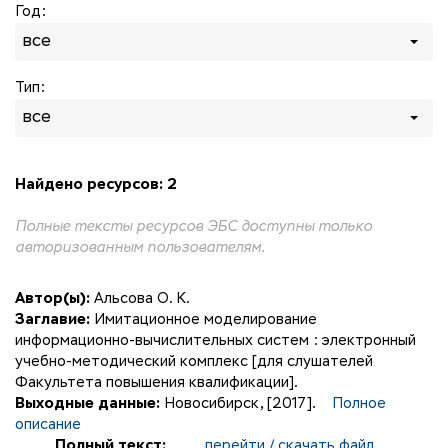
Год:
все
Тип:
все
Найдено ресурсов: 2
Полные тексты ресурсов ЭБС доступны только
авторизованным пользователям.
Автор(ы):
Альсова О. К.
Заглавие:
Имитационное моделирование
информационно-вычислительных систем : электронный
учебно-методический комплекс [для слушателей
Факультета повышения квалификации].
Выходные данные:
Новосибирск, [2017].
Полное
описание
Полный текст:
перейти / скачать файл