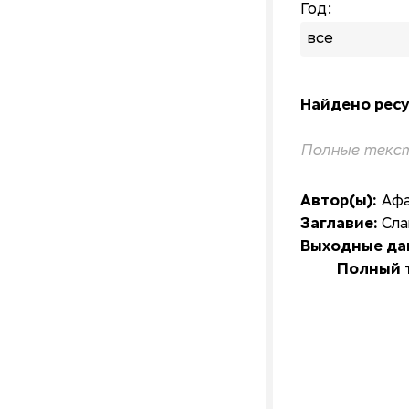
Год:
все
Найдено ресу
Полные текст
Автор(ы):
Афа
Заглавие:
Сла
Выходные да
Полный т