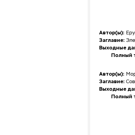
Автор(ы):
Еру
Заглавие:
Эле
Выходные да
Полный т
Автор(ы):
Мор
Заглавие:
Сов
Выходные да
Полный т