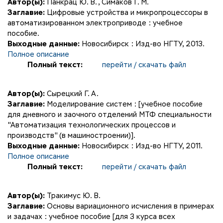
Автор(ы):
Панкрац Ю. В.
,
Симаков Г. М.
Заглавие:
Цифровые устройства и микропроцессоры в
автоматизированном электроприводе : учебное
пособие.
Выходные данные:
Новосибирск : Изд-во НГТУ, 2013.
Полное описание
Полный текст:
перейти / скачать файл
Автор(ы):
Сырецкий Г. А.
Заглавие:
Моделирование систем : [учебное пособие
для дневного и заочного отделений МТФ специальности
"Автоматизация технологических процессов и
производств" (в машиностроении)].
Выходные данные:
Новосибирск : Изд-во НГТУ, 2011.
Полное описание
Полный текст:
перейти / скачать файл
Автор(ы):
Тракимус Ю. В.
Заглавие:
Основы вариационного исчисления в примерах
и задачах : учебное пособие [для 3 курса всех