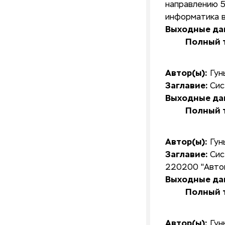
направлению 5
информатика в
Выходные да
Полный т
Автор(ы):
Гун
Заглавие:
Сис
Выходные да
Полный т
Автор(ы):
Гун
Заглавие:
Сис
220200 "Автом
Выходные да
Полный т
Автор(ы):
Гун