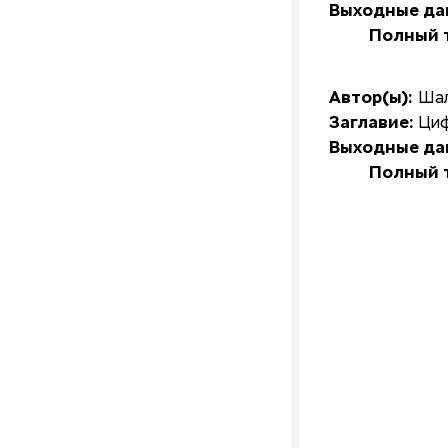
Выходные да
Полный т
Автор(ы):
Шал
Заглавие:
Циф
Выходные да
Полный т