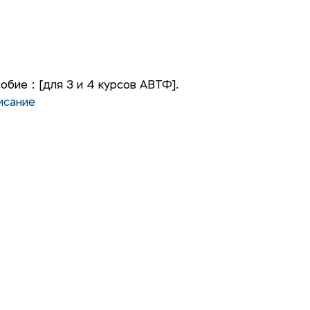
бие : [для 3 и 4 курсов АВТФ].
исание