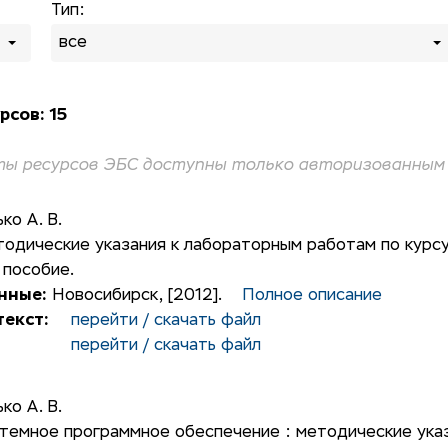
Тип:
все
рсов: 15
ы ресурсов ЭБС доступны только авторизованным 
ько А. В.
одические указания к лабораторным работам по курсу
 пособие.
нные:
Новосибирск, [2012].
Полное описание
екст:
перейти / скачать файл
перейти / скачать файл
ько А. В.
темное программное обеспечение : методические ука