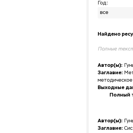
Год:
все
Найдено ресу
Полные текст
Автор(ы):
Гун
Заглавие:
Мет
методическое
Выходные да
Полный т
Автор(ы):
Гун
Заглавие:
Сис