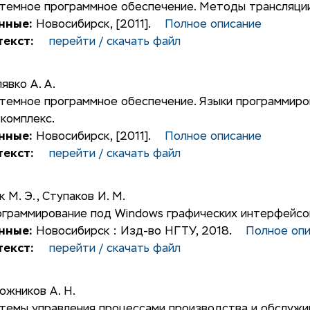
темное программное обеспечение. Методы трансляции
нные:
Новосибирск, [2011].
Полное описание
екст:
перейти / скачать файл
явко А. А.
темное программное обеспечение. Языки программиров
комплекс.
нные:
Новосибирск, [2011].
Полное описание
екст:
перейти / скачать файл
к М. Э.
,
Ступаков И. М.
граммирование под Windows графических интерфейсов 
нные:
Новосибирск : Изд-во НГТУ, 2018.
Полное оп
екст:
перейти / скачать файл
ожников А. Н.
темы управления процессами производства и обслужи