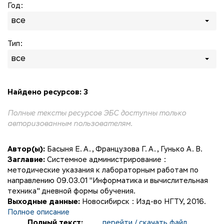
Год:
все
Тип:
все
Найдено ресурсов: 3
Полные тексты ресурсов ЭБС доступны только
авторизованным пользователям.
Автор(ы):
Басыня Е. А.
,
Французова Г. А.
,
Гунько А. В.
Заглавие:
Системное администрирование :
методические указания к лабораторным работам по
направлению 09.03.01 "Информатика и вычислительная
техника" дневной формы обучения.
Выходные данные:
Новосибирск : Изд-во НГТУ, 2016.
Полное описание
Полный текст:
перейти / скачать файл