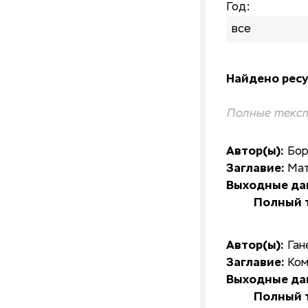
Год:
все
Найдено ресу
Полные текст
Автор(ы):
Бор
Заглавие:
Мат
Выходные да
Полный т
Автор(ы):
Ган
Заглавие:
Ком
Выходные да
Полный т