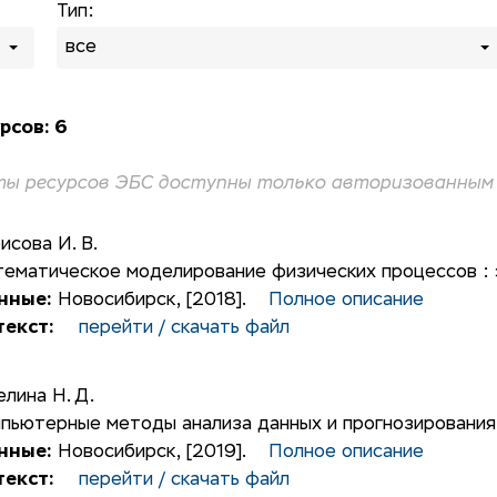
Тип:
все
рсов: 6
ы ресурсов ЭБС доступны только авторизованным 
исова И. В.
ематическое моделирование физических процессов : 
нные:
Новосибирск, [2018].
Полное описание
екст:
перейти / скачать файл
елина Н. Д.
пьютерные методы анализа данных и прогнозирования 
нные:
Новосибирск, [2019].
Полное описание
екст:
перейти / скачать файл