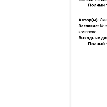
Полный т
Автор(ы):
Ски
Заглавие:
Ком
комплекс.
Выходные да
Полный т