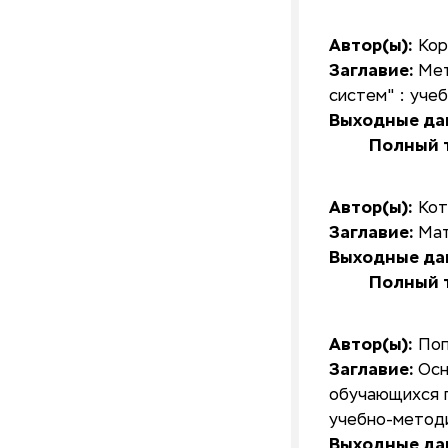
Автор(ы):
Кор
Заглавие:
Мет
систем" : уче
Выходные да
Полный т
Автор(ы):
Кот
Заглавие:
Мат
Выходные да
Полный т
Автор(ы):
Поп
Заглавие:
Осн
обучающихся 
учебно-метод
Выходные да