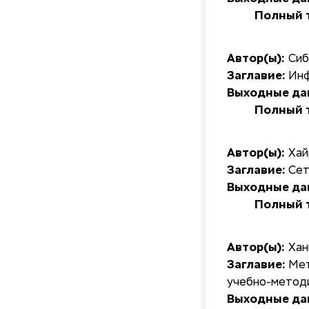
Полный т
Автор(ы):
Сиб
Заглавие:
Инф
Выходные да
Полный т
Автор(ы):
Хай
Заглавие:
Сет
Выходные да
Полный т
Автор(ы):
Хан
Заглавие:
Мет
учебно-методи
Выходные да