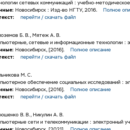
нологии сетевых коммуникаций : учебно-методическое
нные:
Новосибирск : Изд-во НГТУ, 2016.
Полное оп
екст:
перейти / скачать файл
оземов Б. В.
,
Мятеж А. В.
пьютерные, сетевые и информационные технологии : 
нные:
Новосибирск, [2016].
Полное описание
екст:
перейти / скачать файл
ьникова М. С.
пьютерное обеспечение социальных исследований : э
нные:
Новосибирск, [2016].
Полное описание
екст:
перейти / скачать файл
юшенко В. В.
,
Никулин А. В.
пьютерные сети и телекоммуникации : электронный у
нные:
Новосибирск, [2021].
Полное описание