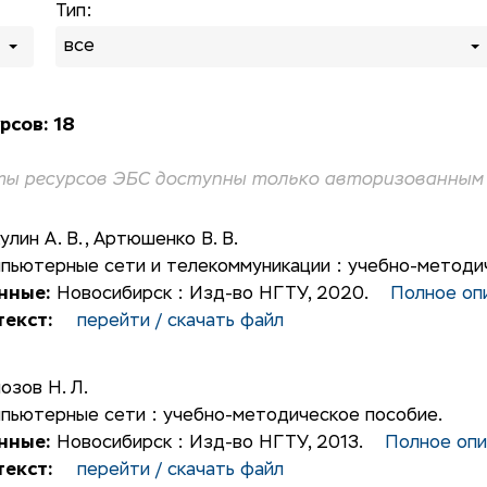
Тип:
все
рсов: 18
ы ресурсов ЭБС доступны только авторизованным 
улин А. В.
,
Артюшенко В. В.
пьютерные сети и телекоммуникации : учебно-методи
нные:
Новосибирск : Изд-во НГТУ, 2020.
Полное оп
екст:
перейти / скачать файл
озов Н. Л.
пьютерные сети : учебно-методическое пособие.
нные:
Новосибирск : Изд-во НГТУ, 2013.
Полное опи
екст:
перейти / скачать файл