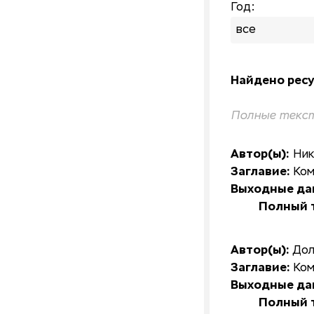
Год:
все
Найдено ресу
Полные текст
Автор(ы):
Ник
Заглавие:
Ком
Выходные да
Полный т
Автор(ы):
Дол
Заглавие:
Ком
Выходные да
Полный т