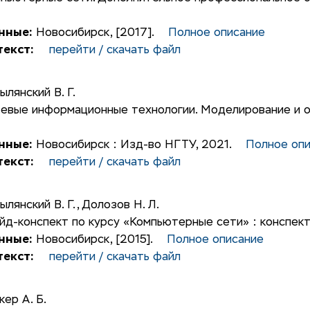
нные:
Новосибирск, [2017].
Полное описание
екст:
перейти / скачать файл
ылянский В. Г.
евые информационные технологии. Моделирование и о
нные:
Новосибирск : Изд-во НГТУ, 2021.
Полное оп
екст:
перейти / скачать файл
ылянский В. Г.
,
Долозов Н. Л.
йд-конспект по курсу «Компьютерные сети» : конспект
нные:
Новосибирск, [2015].
Полное описание
екст:
перейти / скачать файл
кер А. Б.