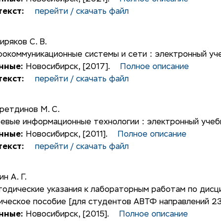
екст:
перейти / скачать файл
иряков С. В.
окоммуникационные системы и сети : электронный уч
нные:
Новосибирск, [2017].
Полное описание
екст:
перейти / скачать файл
ретдинов М. С.
евые информационные технологии : электронный учеб
нные:
Новосибирск, [2011].
Полное описание
екст:
перейти / скачать файл
ин А. Г.
одические указания к лабораторным работам по дисци
ческое пособие [для студентов АВТФ направлений 23
нные:
Новосибирск, [2015].
Полное описание