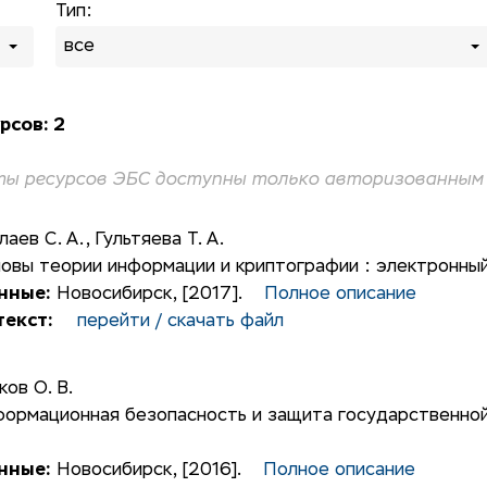
Тип:
все
рсов: 2
ы ресурсов ЭБС доступны только авторизованным 
лаев С. А.
,
Гультяева Т. А.
овы теории информации и криптографии : электронный
нные:
Новосибирск, [2017].
Полное описание
екст:
перейти / скачать файл
ков О. В.
ормационная безопасность и защита государственной
нные:
Новосибирск, [2016].
Полное описание