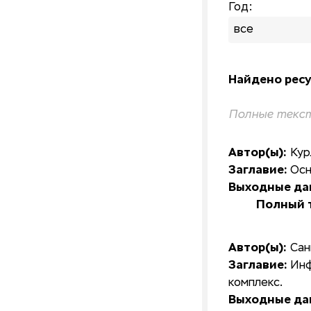
Год:
все
Найдено ресу
Полные текст
Автор(ы):
Кур
Заглавие:
Осн
Выходные да
Полный т
Автор(ы):
Сан
Заглавие:
Инф
комплекс.
Выходные да