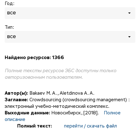
Год:
все
Тип:
все
Найдено ресурсов: 1366
Полные тексты ресурсов ЭБС доступны только
авторизованным пользователям.
Автор(ы):
Bakaev M. A.
,
Aletdinova A. A.
Заглавие:
Crowdsourcing (сrowdsourcing management) :
электронный учебно-методический комплекс.
Выходные данные:
Новосибирск, [2018].
Полное
описание
Полный текст:
перейти / скачать файл