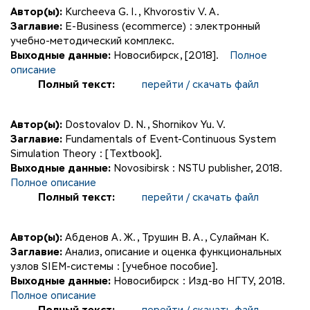
Автор(ы):
Kurcheeva G. I.
,
Khvorostiv V. A.
Заглавие:
E-Business (ecommerce) : электронный
учебно-методический комплекс.
Выходные данные:
Новосибирск, [2018].
Полное
описание
Полный текст:
перейти / скачать файл
Автор(ы):
Dostovalov D. N.
,
Shornikov Yu. V.
Заглавие:
Fundamentals of Event-Continuous System
Simulation Theory : [Textbook].
Выходные данные:
Novosibirsk : NSTU publisher, 2018.
Полное описание
Полный текст:
перейти / скачать файл
Автор(ы):
Абденов А. Ж.
,
Трушин В. А.
,
Сулайман К.
Заглавие:
Анализ, описание и оценка функциональных
узлов SIEM-системы : [учебное пособие].
Выходные данные:
Новосибирск : Изд-во НГТУ, 2018.
Полное описание