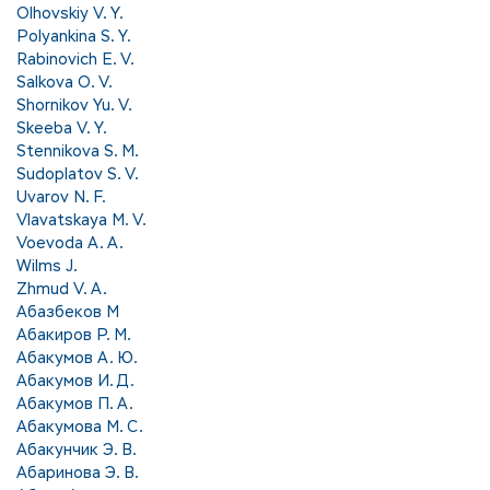
Olhovskiy V. Y.
Polyankina S. Y.
Rabinovich E. V.
Salkova O. V.
Shornikov Yu. V.
Skeeba V. Y.
Stennikova S. M.
Sudoplatov S. V.
Uvarov N. F.
Vlavatskaya M. V.
Voevoda A. A.
Wilms J.
Zhmud V. A.
Абазбеков М
Абакиров Р. М.
Абакумов А. Ю.
Абакумов И. Д.
Абакумов П. А.
Абакумова М. С.
Абакунчик Э. В.
Абаринова Э. В.