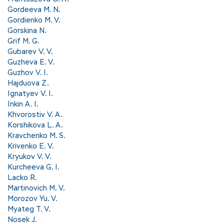
Gordeeva M. N.
Gordienko M. V.
Gorskina N.
Grif M. G.
Gubarev V. V.
Guzheva E. V.
Guzhov V. I.
Hajduova Z.
Ignatyev V. I.
Inkin A. I.
Khvorostiv V. A.
Korshikova L. A.
Kravchenko M. S.
Krivenko E. V.
Kryukov V. V.
Kurcheeva G. I.
Lacko R.
Martinovich M. V.
Morozov Yu. V.
Myateg T. V.
Nosek J.