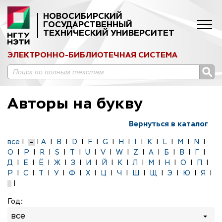
НОВОСИБИРСКИЙ
ГОСУДАРСТВЕННЫЙ
ТЕХНИЧЕСКИЙ УНИВЕРСИТЕТ
ЭЛЕКТРОННО-БИБЛИОТЕЧНАЯ СИСТЕМА
Авторы на букву
Вернуться в каталог
все
|
-
|
A
|
B
|
D
|
F
|
G
|
H
|
I
|
K
|
L
|
M
|
N
|
O
|
P
|
R
|
S
|
T
|
U
|
V
|
W
|
Z
|
А
|
Б
|
В
|
Г
|
Д
|
Е
|
Ё
|
Ж
|
З
|
И
|
Й
|
К
|
Л
|
М
|
Н
|
О
|
П
|
Р
|
С
|
Т
|
У
|
Ф
|
Х
|
Ц
|
Ч
|
Ш
|
Щ
|
Э
|
Ю
|
Я
|
|
Год:
все