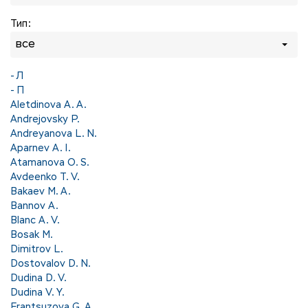
Тип:
все
- Л
- П
Aletdinova A. A.
Andrejovsky P.
Andreyanova L. N.
Aparnev A. I.
Atamanova O. S.
Avdeenko T. V.
Bakaev M. A.
Bannov A.
Blanc A. V.
Bosak M.
Dimitrov L.
Dostovalov D. N.
Dudina D. V.
Dudina V. Y.
Frantsuzova G. A.