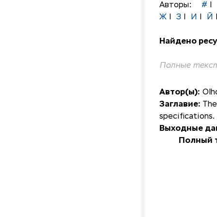
Авторы:
#
|
Ж
|
З
|
И
|
Й
Найдено ресу
Полные текст
Автор(ы):
Olh
Заглавие:
The
specifications.
Выходные да
Полный т