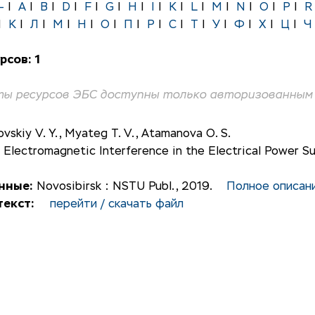
-
|
A
|
B
|
D
|
F
|
G
|
H
|
I
|
K
|
L
|
M
|
N
|
O
|
P
|
R
|
К
|
Л
|
М
|
Н
|
О
|
П
|
Р
|
С
|
Т
|
У
|
Ф
|
Х
|
Ц
|
Ч
рсов: 1
ы ресурсов ЭБС доступны только авторизованным 
ovskiy V. Y.
,
Myateg T. V.
,
Atamanova O. S.
 Electromagnetic Interference in the Electrical Power S
нные:
Novosibirsk : NSTU Publ., 2019.
Полное описан
екст:
перейти / скачать файл