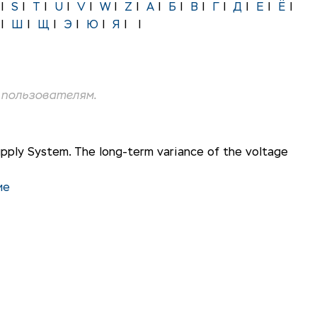
|
S
|
T
|
U
|
V
|
W
|
Z
|
А
|
Б
|
В
|
Г
|
Д
|
Е
|
Ё
|
|
Ш
|
Щ
|
Э
|
Ю
|
Я
|
|
пользователям.
upply System. The long-term variance of the voltage
ие